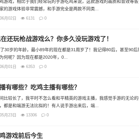
鸡游戏，相比于我们经常玩的手游吃鸡来说，这款游戏的画质和音效等各
家的游戏体验非常震撼，和手游完全是两款不同类...
年06月02日
6131
0
你现在还玩枪战游戏么？你多久没玩游戏了！
了30岁的年龄，最小89年的现在都是31周岁了！我记得80后，甚至90后
何呢？因为现在都是2020年，0...
年06月01日
6353
0
播有哪些？吃鸡主播有哪些？
间比较长了，我平时不怎么看和平精英的游戏主播，我感觉手游的无论的
，都是和端游无法比拟的！有人说手游出来后，端...
年05月23日
13306
0
鸡游戏前后今生