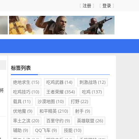
注册
登录
【
】【
】
标签列表
绝地求生
(15)
吃鸡武器
(14)
刺激战场
(12)
将
吃鸡技巧
(10)
王者荣耀
(354)
吃鸡
(137)
载具
(11)
沙漠地图
(10)
打野
(22)
伏地魔
(9)
和平精英
(210)
射手
(9)
率土之滨
(20)
百里守约
(9)
英雄联盟
(26)
辅助
(9)
QQ飞车
(9)
技能
(10)
，