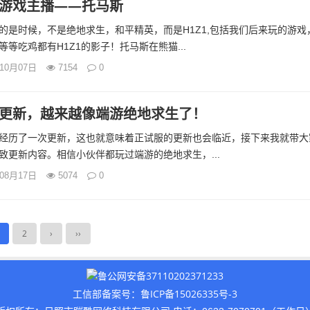
游戏主播——托马斯
的是时候，不是绝地求生，和平精英，而是H1Z1,包括我们后来玩的游戏
等吃鸡都有H1Z1的影子！托马斯在熊猫...
年10月07日
7154
0
更新，越来越像端游绝地求生了！
经历了一次更新，这也就意味着正试服的更新也会临近，接下来我就带大
致更新内容。相信小伙伴都玩过端游的绝地求生，...
年08月17日
5074
0
2
›
››
鲁公网安备37110202371233
鲁ICP备15026335号-3
工信部备案号：