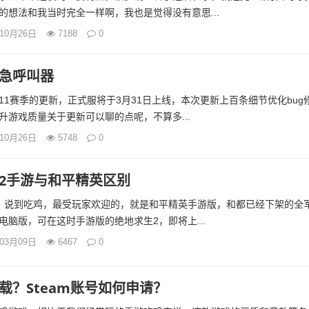
的想法和我当时完全一样啊，我也是觉得没有意思...
年10月26日
7188
0
急呼叫器
11赛季的更新，正式服将于3月31日上线，本次更新上百条细节优化bug
升游戏质量关于更新可以聊的点呢，不算多...
年10月26日
5748
0
2手游与和平精英区别
英，说到吃鸡，最受玩家欢迎的，就是和平精英手游版，和都已经下架的全
电脑版，可在这时手游版的绝地求生2，即将上...
年03月09日
6467
0
载？Steam账号如何申请？