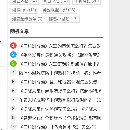
第五人格
(14)
明日之后
(14)
手机赚钱
(20)
研赚app
(11)
英雄联盟手游
(65)
漫威超级战争
(9)
赚钱小游戏
(13)
随机文章
修
《三角洲行动》AZ3的首领怎么打？怎么对
付AZ3首领H1000？
《躺平发育》最新通关攻略：《躺平发育》
你想问的问题都有答案！
《三角洲行动》AZ3密钥刷新点位在哪里？
《三角洲行动》AZ3密钥点位公布
微信小游戏塔防小游戏排行榜前十名：推荐
五款经典塔防小游戏，怎么玩都不腻！
《三角洲行动》载具和武器外观怎么免费
军
拿！
《逆战未来》超限猎场怎么打？搭超限猎场
最强搭配推荐
在家无聊玩哪些小游戏可以打发时间？一次
分享六个耐玩微信小游戏！
《逆战未来》失落游轮怎么玩？《逆战未
来》失落游轮攻略！
《穿越火线》全新版本《全能纪元》都有哪
些更新？《穿越火线》怀旧版有哪些更新？
《三角洲行动》【乌鲁鲁-狂怒】怎么样？