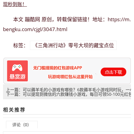
现秒到账！
蹦酷网
https://m.
本文
原创，转载保留链接！地址：
bengku.com/cjgl/3047.html
《三角洲行动》零号大坝的藏宝点位
标签：
上一篇：可以薅羊毛的小游戏有哪些？6款薅羊毛小游戏同时玩，一小
下一篇：可以提现到微信的六款赚钱小游戏，每日可领50-100元红包
时能薅50元么？
秒到账！
相关推荐
评论（0）