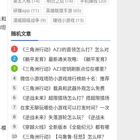
第五人格
(14)
明日之后
(14)
手机赚钱
(20)
研赚app
(11)
英雄联盟手游
(65)
来和
漫威超级战争
(9)
赚钱小游戏
(13)
的坦
随机文章
《三角洲行动》AZ3的首领怎么打？怎么对
付AZ3首领H1000？
《躺平发育》最新通关攻略：《躺平发育》
你想问的问题都有答案！
《三角洲行动》AZ3密钥刷新点位在哪里？
《三角洲行动》AZ3密钥点位公布
微信小游戏塔防小游戏排行榜前十名：推荐
五款经典塔防小游戏，怎么玩都不腻！
《三角洲行动》载具和武器外观怎么免费
拿！
《逆战未来》超限猎场怎么打？搭超限猎场
最强搭配推荐
在家无聊玩哪些小游戏可以打发时间？一次
分享六个耐玩微信小游戏！
《逆战未来》失落游轮怎么玩？《逆战未
来》失落游轮攻略！
《穿越火线》全新版本《全能纪元》都有哪
斗模
些更新？《穿越火线》怀旧版有哪些更新？
《三角洲行动》【乌鲁鲁-狂怒】怎么样？