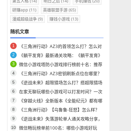
第五人格
(14)
明日之后
(14)
手机赚钱
(20)
研赚app
(11)
英雄联盟手游
(65)
漫威超级战争
(9)
赚钱小游戏
(13)
随机文章
《三角洲行动》AZ3的首领怎么打？怎么对
付AZ3首领H1000？
《躺平发育》最新通关攻略：《躺平发育》
你想问的问题都有答案！
微信小游戏塔防小游戏排行榜前十名：推荐
五款经典塔防小游戏，怎么玩都不腻！
《三角洲行动》AZ3密钥刷新点位在哪里？
《三角洲行动》AZ3密钥点位公布
《逆战未来》超限猎场怎么打？搭超限猎场
最强搭配推荐
在家无聊玩哪些小游戏可以打发时间？一次
分享六个耐玩微信小游戏！
《穿越火线》全新版本《全能纪元》都有哪
些更新？《穿越火线》怀旧版有哪些更新？
《三角洲行动》【乌鲁鲁-狂怒】怎么样？
【乌鲁鲁-狂怒】干员研究有哪些技能？
《逆战未来》失落游轮单人通关攻略分享，
《逆战未来》失落游轮单人怎么玩？
微信畅玩榜单前100名：哪些小游戏好玩