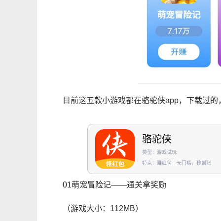
目前这五款小游戏都在骆驼侠app，下载过的
骆驼侠
类型：游戏试玩
特点：赚红包，无门槛，秒到账
01萌宠冒险记——通关拿奖励
（游戏大小：112MB）