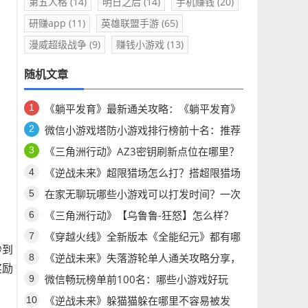
第五人格
(14)
明日之后
(14)
手机赚钱
(20)
研赚app
(11)
英雄联盟手游
(65)
漫威超级战争
(9)
赚钱小游戏
(13)
随机文章
《躺平发育》最新通关攻略：《躺平发育》
你想问的问题都有答案！
微信小游戏塔防小游戏排行榜前十名：推荐
五款经典塔防小游戏，怎么玩都不腻！
《三角洲行动》AZ3密钥刷新点位在哪里？
《三角洲行动》AZ3密钥点位公布
《逆战未来》超限猎场怎么打？搭超限猎场
最强搭配推荐
在家无聊玩哪些小游戏可以打发时间？一次
分享六个耐玩微信小游戏！
《三角洲行动》【乌鲁鲁-狂怒】怎么样？
【乌鲁鲁-狂怒】干员研究有哪些技能？
《穿越火线》全新版本《全能纪元》都有哪
秒到
些更新？《穿越火线》怀旧版有哪些更新？
《逆战未来》失落游轮单人通关攻略分享，
奖励
《逆战未来》失落游轮单人怎么玩？
微信畅玩榜单前100名：哪些小游戏好玩
点？六款值得长期来玩的微信小游戏分享
《逆战未来》躲猫猫躲在哪里不容易被发