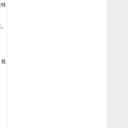
现？
戏特
玩，
，我