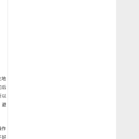
【乌鲁鲁-狂怒】干员研究有哪些技能？
生地
们后
所以
，避
操作
不好