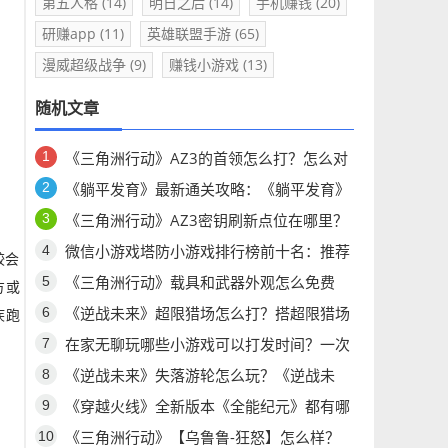
第五人格
(14)
明日之后
(14)
手机赚钱
(20)
研赚app
(11)
英雄联盟手游
(65)
漫威超级战争
(9)
赚钱小游戏
(13)
随机文章
《三角洲行动》AZ3的首领怎么打？怎么对
付AZ3首领H1000？
《躺平发育》最新通关攻略：《躺平发育》
你想问的问题都有答案！
《三角洲行动》AZ3密钥刷新点位在哪里？
《三角洲行动》AZ3密钥点位公布
微信小游戏塔防小游戏排行榜前十名：推荐
较会
五款经典塔防小游戏，怎么玩都不腻！
《三角洲行动》载具和武器外观怎么免费
方或
拿！
《逆战未来》超限猎场怎么打？搭超限猎场
疾跑
最强搭配推荐
在家无聊玩哪些小游戏可以打发时间？一次
分享六个耐玩微信小游戏！
《逆战未来》失落游轮怎么玩？《逆战未
来》失落游轮攻略！
《穿越火线》全新版本《全能纪元》都有哪
些更新？《穿越火线》怀旧版有哪些更新？
《三角洲行动》【乌鲁鲁-狂怒】怎么样？