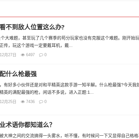
看不到敌人位置这么办?
个大难题，甚至玩了几个赛季的苟分玩家也没有克服这个难题。刚开始
正传，玩这个游戏一定要戴耳机，戴...
年12月27日
6497
0
配什么枪最强
，有好多小伙伴还是对和平精英这款手游一知半解。什么枪最强?今天我
英的满配最强的枪，闲话不多说，进入正题:1...
年12月25日
7436
0
业术语你都知道么？
被大神之间的交流搞得一头雾水，听不懂，有时候问一下又显得自己格格