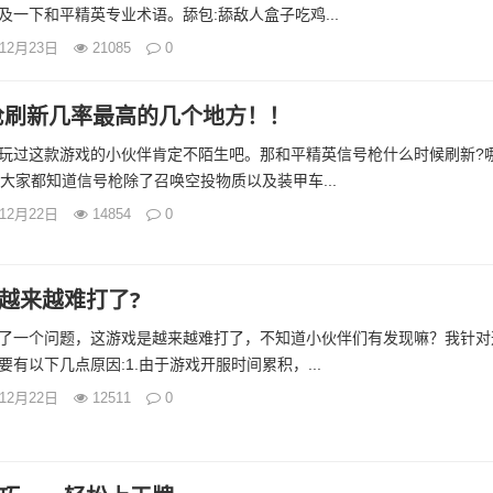
一下和平精英专业术语。舔包:舔敌人盒子吃鸡...
年12月23日
21085
0
枪刷新几率最高的几个地方！！
玩过这款游戏的小伙伴肯定不陌生吧。那和平精英信号枪什么时候刷新?
大家都知道信号枪除了召唤空投物质以及装甲车...
年12月22日
14854
0
越来越难打了?
了一个问题，这游戏是越来越难打了，不知道小伙伴们有发现嘛？我针对
有以下几点原因:1.由于游戏开服时间累积，...
年12月22日
12511
0