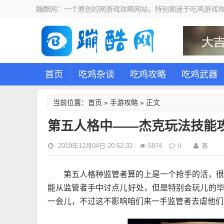
蹦酷网：一个原创的网游戏攻略网站，特别痴迷于吃鸡游戏攻
首页
吃鸡杂谈
吃鸡攻略
吃鸡武器
首页
手游攻略
当前位置：
»
» 正文
第五人格中——杰克玩法技能
0
寒
2019年12月04日 20:52:33
5874
第五人格种监管者算的上是一个抢手的活，
能从监管者手中讨点儿好处，但是特别会玩儿的
一会儿，不过这不影响咱们来一手监管者去虐他们