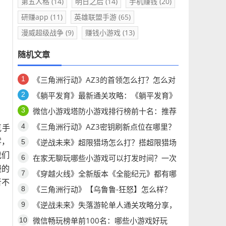
第五人格
(14)
明日之后
(14)
手机赚钱
(20)
研赚app
(11)
英雄联盟手游
(65)
漫威超级战争
(9)
赚钱小游戏
(13)
随机文章
《三角洲行动》AZ3的首领怎么打？怎么对
付AZ3首领H1000？
《躺平发育》最新通关攻略：《躺平发育》
你想问的问题都有答案！
微信小游戏塔防小游戏排行榜前十名：推荐
五款经典塔防小游戏，怎么玩都不腻！
《三角洲行动》AZ3密钥刷新点位在哪里？
克手
《三角洲行动》AZ3密钥点位公布
雾，
《逆战未来》超限猎场怎么打？搭超限猎场
我们
最强搭配推荐
在家无聊玩哪些小游戏可以打发时间？一次
慢的
分享六个耐玩微信小游戏！
《穿越火线》全新版本《全能纪元》都有哪
者不
些更新？《穿越火线》怀旧版有哪些更新？
《三角洲行动》【乌鲁鲁-狂怒】怎么样？
【乌鲁鲁-狂怒】干员研究有哪些技能？
《逆战未来》失落游轮单人通关攻略分享，
《逆战未来》失落游轮单人怎么玩？
微信畅玩榜单前100名：哪些小游戏好玩