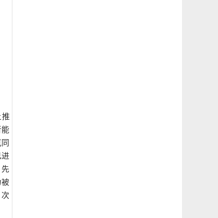
点？六款值得长期来玩的微信小游戏分享
上推
者能
克同
己进
，先
为被
，次