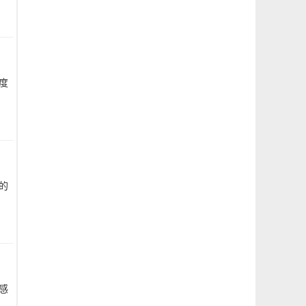
度
的
感