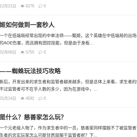
年12月21日
6276
0
姬如何做到一套秒人
一个在低端局经常出现的中单法师——甄姬，这个英雄在中低端局的出场
AOE伤害，而且拥有团控技能，但是由于身板...
年02月08日
5755
0
——蜘蛛玩法技巧攻略
新后，开发出来的求生者和监管者越来越多，但是总体上来看，求生者的
不过监管者可不在乎人数的多少，因为在游戏中，...
年01月14日
4592
0
是什么？慈善家怎么玩？
一个元老级人物了，作为求生者中的一员，慈善家同样摆脱不了被监管者
生者的忠实玩家怎么可能甘愿屈服于监管者呢？下...