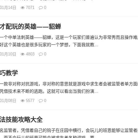
年01月14日
7071
0
才配玩的英雄——貂蝉
一个中单法刺英雄——貂蝉，这是一个玩家们普遍认为非常秀而且操作难
好这个英雄也是很多玩家的一个梦想，下面我就教...
年01月10日
4803
0
巧教学
一款非对称对抗游戏，非对称的意思就是游戏中求生者会被监管者单方面
凭借技术来不断的逃跑。这就可以看出当我们扮演...
年01月08日
5577
0
法技能攻略大全
名监管者，凭借着自己的钩子在庄园中横行，会玩儿的班恩能够让监管者
，而不会玩儿的班恩可能会被求生者各种调戏。要...